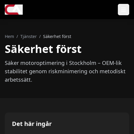
Hem
Hem
/
Tjänster
/
Säkerhet först
Tjänster
Säkerhet först
Paket
Säker motoroptimering i Stockholm – OEM-lik
stabilitet genom riskminimering och metodiskt
Resultat
arbetssätt.
Event
Om oss
FAQ
Det här ingår
Ragazzon® Avgas system