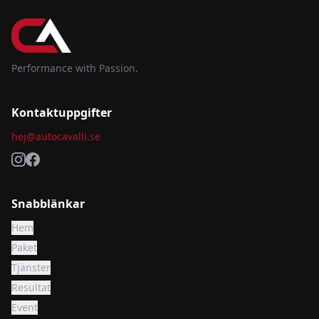
Performance with Passion.
Kontaktuppgifter
hej@autocavalli.se
Snabblänkar
Hem
Paket
Tjänster
Resultat
Event